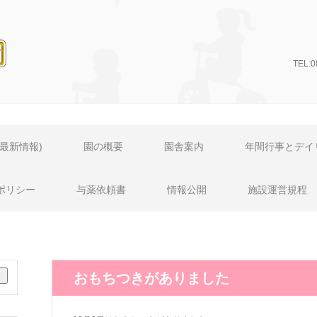
TEL:
ページ
最新情報)
園の概要
園舎案内
年間行事とデイ
ポリシー
与薬依頼書
情報公開
施設運営規程
おもちつきがありました