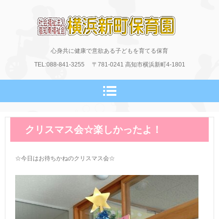
横浜新町保育園のホームページ
心身共に健康で意欲ある子どもを育てる保育
TEL:088-841-3255
〒781-0241
高知市横浜新町4-1801
クリスマス会☆楽しかったよ！
☆今日はお待ちかねのクリスマス会☆