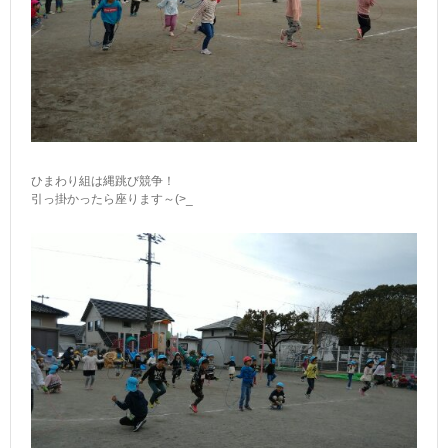
ひまわり組は縄跳び競争！
引っ掛かったら座ります～(>_