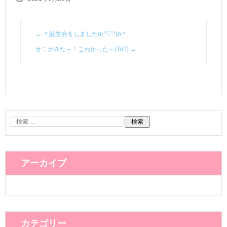
←
＊誕生会をしましたo(^▽^)o＊
オニがきた～！こわかった～(ToT)
→
アーカイブ
カテゴリー