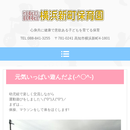
横浜新町保育園のホームページ
心身共に健康で意欲ある子どもを育てる保育
TEL:088-841-3255
〒781-0241
高知市横浜新町4-1801
元気いっぱい遊んだよ(-^〇^-)
幼児組で楽しく交流しながら
運動遊びをしました＼(^0^)人(^0^)／
まずは…
体操、マラソンをして体をほぐします!