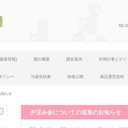
TEL:
ページ
最新情報)
園の概要
園舎案内
年間行事とデイ
ポリシー
与薬依頼書
情報公開
施設運営規程
お知らせ
夕涼み会についての追加のお知らせ