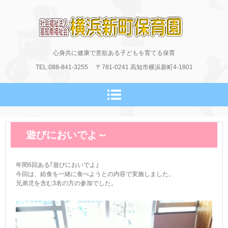
横浜新町保育園のホームページ
心身共に健康で意欲ある子どもを育てる保育
TEL:088-841-3255
〒781-0241
高知市横浜新町4-1801
遊びにおいでよ～
年間6回ある｢遊びにおいでよ｣
今回は、給食を一緒に食べようとの内容で実施しました。
兄弟児を含む3名の方の参加でした。