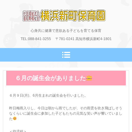
横浜新町保育園のホームページ
心身共に健康で意欲ある子どもを育てる保育
TEL:088-841-3255
〒781-0241
高知市横浜新町4-1801
６月の誕生会がありました
６月９日(月)、6月生まれの誕生会を行いました。
昨日梅雨入りし、今日は朝から雨でしたが、その雨雲を吹き飛ばしそう
なくらいに誕生会に参加した子どもたちの元気な笑い声が響いていまし
た
＜幼児組＞