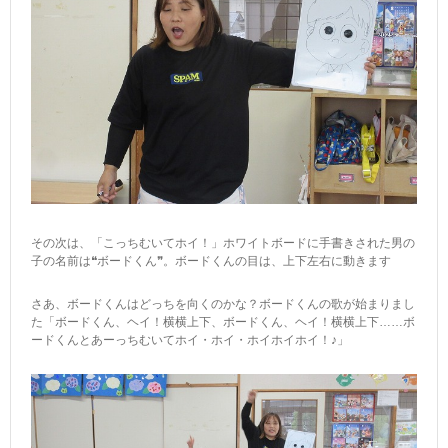
その次は、「こっちむいてホイ！」ホワイトボードに手書きされた男の
子の名前は❝ボードくん❞。ボードくんの目は、上下左右に動きます
さあ、ボードくんはどっちを向くのかな？ボードくんの歌が始まりまし
た「ボードくん、ヘイ！横横上下、ボードくん、ヘイ！横横上下……ボ
ードくんとあーっちむいてホイ・ホイ・ホイホイホイ！♪」