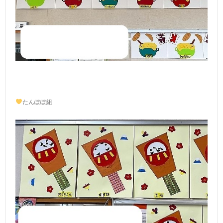
たんぽぽ組